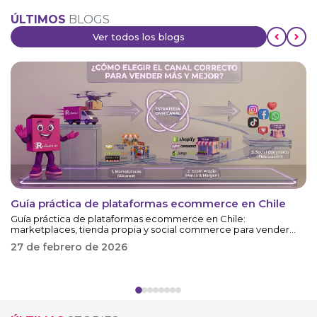
ÚLTIMOS
BLOGS
Ver todos los blogs
Guía práctica de plataformas ecommerce en Chile
O
Guía práctica de plataformas ecommerce en Chile:
On
marketplaces, tienda propia y social commerce para vender
1
más con estrategia omnicanal.
27 de febrero de 2026