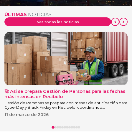
ÚLTIMAS
NOTICIAS
Ver todas las noticias
🚀 Así se prepara Gestión de Personas para las fechas

más intensas en Recíbelo
co
Gestión de Personas se prepara con meses de anticipación para
Ja
CyberDay y Black Friday en Recíbelo, coordinando
te
contratación, colaciones y apoyo a la operación.
me
11 de marzo de 2026
2