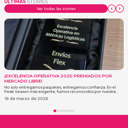
ÚLTIMAS
STORIES
Ver todas las stories
¡EXCELENCIA OPERATIVA 2025: PREMIADOS POR
S
MERCADO LIBRE!
Su
No solo entregamos paquetes, entregamos confianza. En el
2
Peak Season más exigente, fuimos reconocidos por nuestra
calidad y precisión en el modelo Flex.
16 de marzo de 2026